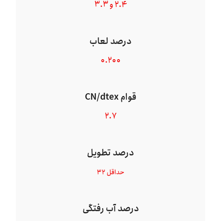
۲.۴ و ۳.۳
درصد لعاب
۰.۲۰۰
قوام CN/dtex
۲.۷
درصد تطویل
حداقل ۳۲
درصد آب رفتگی