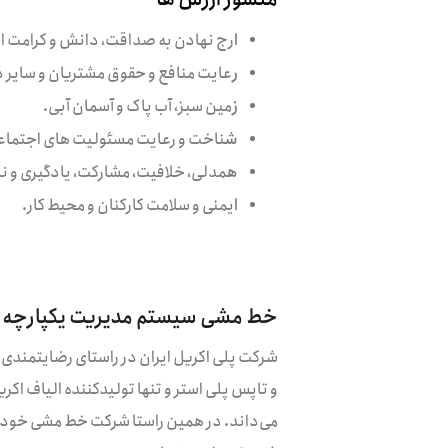
ا
رج نهادن به صداقت، دانش و کرامت ا
ر
عایت منافع و حقوق مشتریان و سایر ذ
ز
مین سبز، آب پاک و آسمان آبی.
ش
ناخت و رعایت مسئولیت های اجتماع
ه
مدلی، خلافیت، مشارکت، یادگیری و ن
ا
یمنی و سلامت کارکنان و محیط کار.
خط مشی سیستم مدیریت یکپارچه شر
شرکت پلی اکریل ایران در راستای رضایتمندی مش
و تاپس پلی استر و تنها تولید‌کننده الیاف اک
می‌داند. در همین راستا شرکت خط مشی خود ر