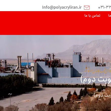
Info@polyacryliran.ir
۰۳۱-۳
ما
تماس با ما
وبت دوم)
بت دوم)