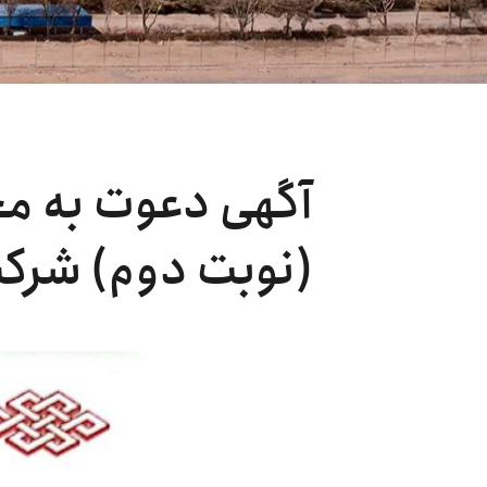
آگهی دعوت به م
(نوبت دوم) شرکت